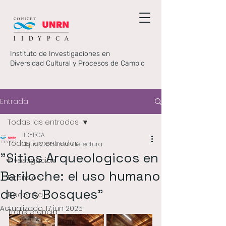
Instituto de Investigaciones en
Diversidad Cultural y Procesos de Cambio
Entrada
Todas las entradas
IIDYPCA
Todas las entradas
13 jun 2025
1 min de lectura
"Sitios Arqueologicos en
Investigación
Bariloche: el uso humano
Extensión
de los Bosques"
Docencia
Actualizado:
17 jun 2025
Transferencia