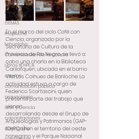
Institucional
diversidad
GEMAS
En el marco del ciclo 
Café con 
mapuche
Ciencia
, organizado por la 
tehuelche
Secretaría de Cultura de la 
Provincia de Río Negro, se llevó a 
Comunicación de la ciencia
cabo una charla en la Biblioteca 
Libros IIDYPCA
Carilafquen, ubicada en el barrio 
charlas
Villa Los Coihues de Bariloche. La 
actividad estuvo a cargo de 
comunicación pública
Federico Scartascini, quien 
arqueología
presentó parte del trabajo que 
vienen 
arte y ciencia
desarrollando desde el Grupo de 
capacitaciones
Arqueologías y Patrimonios (GAP-
IIDyPCa) en el territorio del oeste 
cartografía
rionegrino y el Parque Nacional 