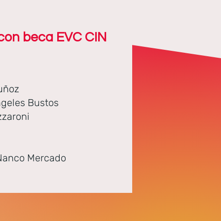
 con beca EVC CIN
uñoz
ngeles Bustos
zzaroni
 Nanco Mercado