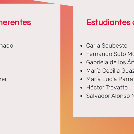
herentes
Estudiantes
onado
Carla Soubeste
Fernando Soto M
Gabriela de los Á
María Cecilia Gua
ner
María Lucía Parra
Héctor Trovatto
Salvador Alonso