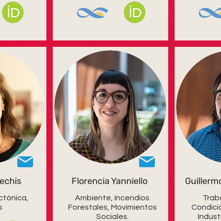
Bechis
Florencia Yanniello
Guillerm
ctónica,
Ambiente, Incendios
Trab
s
Forestales, Movimientos
Condici
Sociales.
Indust