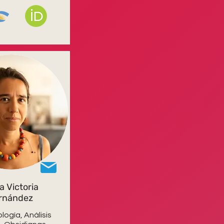
a Victoria
rnández
logía, Análisis