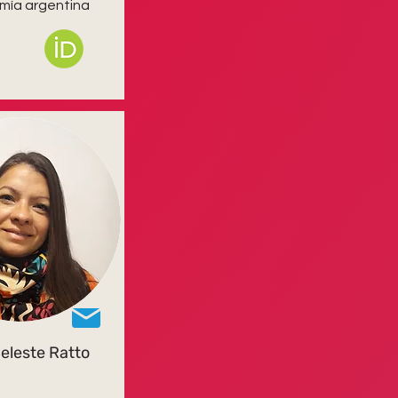
mía argentina
eleste Ratto