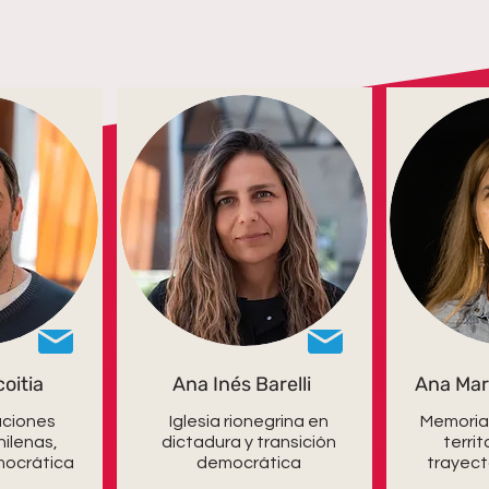
oitia
Ana Inés Barelli
Ana Mar
aciones
Iglesia rionegrina en
Memoria
ilenas,
dictadura y transición
territ
mocrática
democrática
trayect