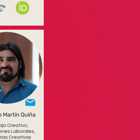
o Martín Quiña
ajo Creativo,
ones Laborales,
rias Creativas