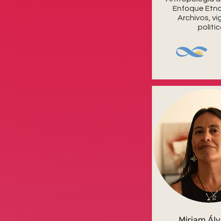
Enfoque Etno
Archivos, vi
políti
Miriam Ál