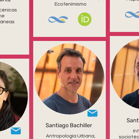
Ecofenimismo
scénicas
he
áneas
Sant
Santiago Bachiller
In
Antropología Urbana,
sociotéc