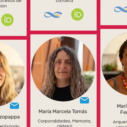
rocesos de
católica
ción
Marí
María Marcela Tomás
Fe
zzopappa
Corporalidades, Memoria,
Arqueo
el Estado,
GEMAS