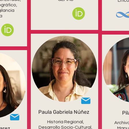
Lític
gráfico,
gilancia
ca
Paula Gabriela Núñez
Pi
Historia Regional,
Archivo
Desarrollo Socio-Cultural,
varez
Mapuc