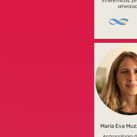
interétnicos, p
alteriza
María Eva Mu
Antropología d