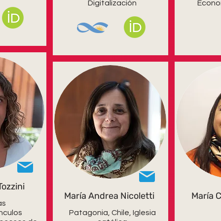
Digitalización
Econo
ozzini
María Andrea Nicoletti
María C
as
ínculos
Patagonia, Chile, Iglesia