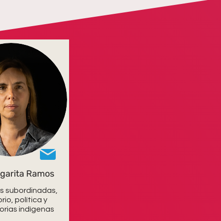
garita Ramos
s subordinadas,
orio, política y
orias indígenas