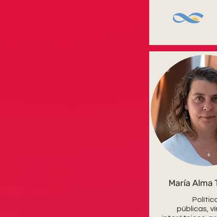
María Alma T
Polític
públicas, v