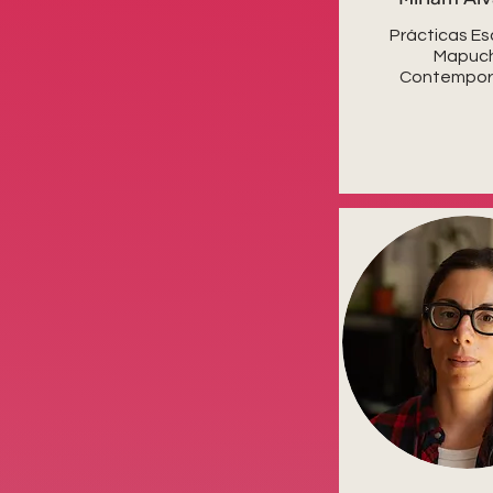
Prácticas E
Mapuc
Contempor