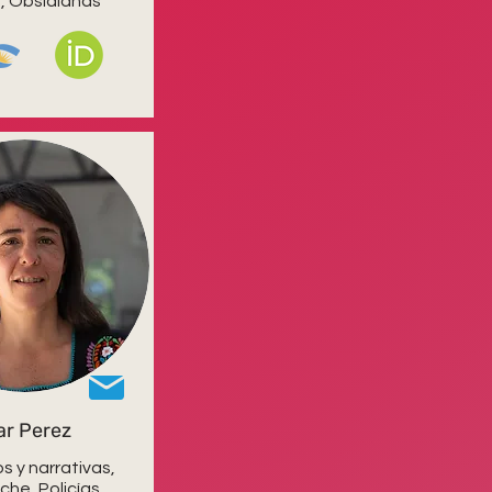
o, Obsidianas
lar Perez
s y narrativas,
he, Policías