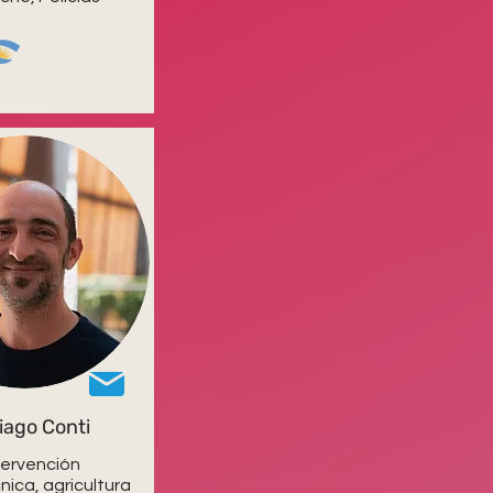
iago Conti
tervención
nica, agricultura