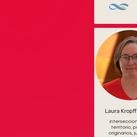
Laura Kropf
interseccion
territorio, 
originarios, 