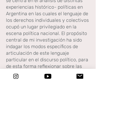
se centra en el análisis de distintas
experiencias histórico- políticas en
Argentina en las cuales el lenguaje de
los derechos individuales y colectivos
ocupó un lugar privilegiado en la
escena política nacional. El propósito
central de mi investigación ha sido
indagar los modos específicos de
articulación de este lenguaje
particular en el discurso político, para
de esta forma reflexionar sobre las
implicancias de aquellos procesos
articulatorios, tanto a nivel de los
sentidos contingentes y arbitrarios
otorgados a los derechos individuales
y/o colectivos, como también, a nivel
de las diferentes formas de
subjetividad política que posibilitaron