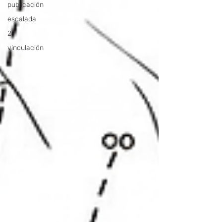
publicación
escalada
2
vinculación