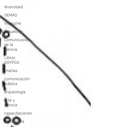
diversidad
GEMAS
mapuche
tehuelche
Comunicación
de la
ciencia
Libros
IIDYPCA
charlas
comunicación
pública
arqueología
arte y
ciencia
capacitaciones
cartografía