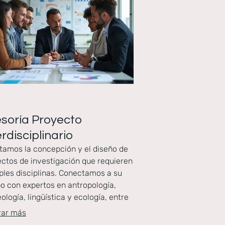
soría Proyecto
erdisciplinario
itamos la concepción y el diseño de
ctos de investigación que requieren
ples disciplinas. Conectamos a su
o con expertos en antropología,
ología, lingüística y ecología, entre
, para asegurar una perspectiva
rar más
tica. Maximizamos el potencial de su