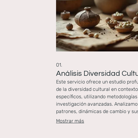
01.
Análisis Diversidad Cult
Este servicio ofrece un estudio pro
de la diversidad cultural en context
específicos, utilizando metodologías
investigación avanzadas. Analizamo
patrones, dinámicas de cambio y su
implicaciones para su organización 
Mostrar más
proyecto. Nuestros hallazgos se bas
investigación interdisciplinaria rigu