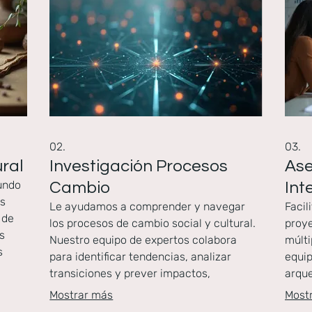
02.
03.
ural
Investigación Procesos
Ase
fundo
Cambio
Int
os
Le ayudamos a comprender y navegar
Facil
 de
los procesos de cambio social y cultural.
proye
s
Nuestro equipo de expertos colabora
múlti
s
para identificar tendencias, analizar
equip
o
transiciones y prever impactos,
arque
an en
permitiéndole adaptarse
otros
Mostrar más
Most
rosa
estratégicamente. Este servicio genera
holís