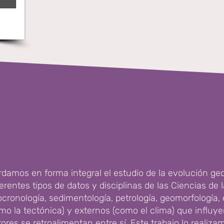
rdamos en forma integral el estudio de la evolución ge
entes tipos de datos y disciplinas de las Ciencias de l
ocronología, sedimentología, petrología, geomorfología, 
mo la tectónica) y externos (como el clima) que influy
res se retroalimentan entre sí. Este trabajo lo realiz