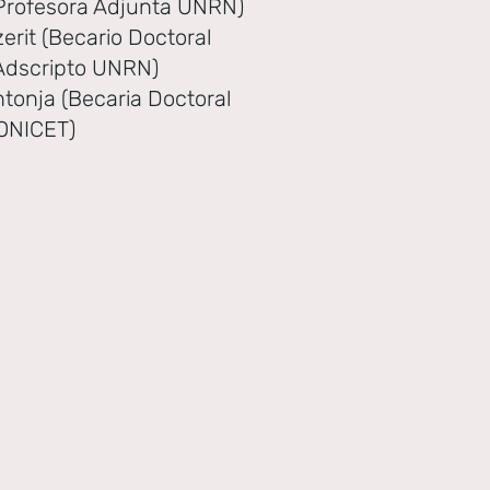
Profesora Adjunta UNRN)
zerit (Becario Doctoral
Adscripto UNRN)
tonja (Becaria Doctoral
ONICET)