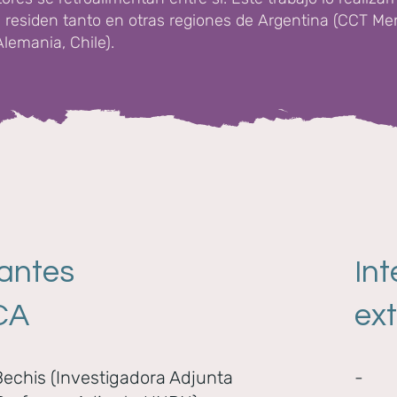
 residen tanto en otras regiones de Argentina (CCT Men
lemania, Chile).
rantes
In
CA
ex
Bechis (Investigadora Adjunta
-