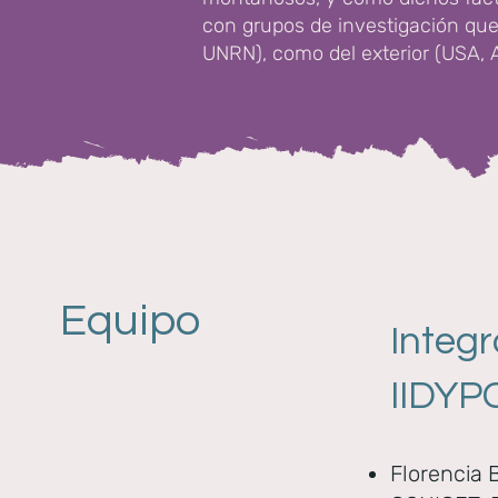
con grupos de investigación que
UNRN), como del exterior (USA, A
Equipo
Integ
IIDYP
Florencia 