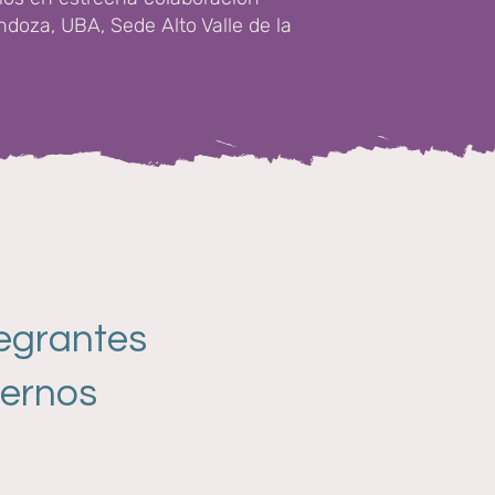
doza, UBA, Sede Alto Valle de la
tegrantes
ternos