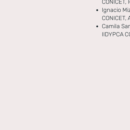
CONICET, 
Ignacio Mi
CONICET, 
Camila San
IIDYPCA C