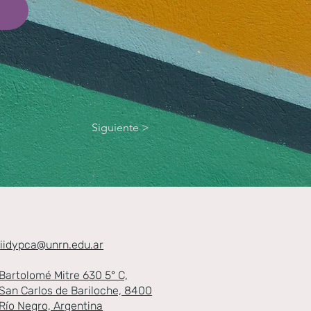
Siguiente >
iidypca@unrn.edu.ar
Bartolomé Mitre 630 5° C​,
San Carlos de Bariloche​, 8400
Río Negro, Argentina