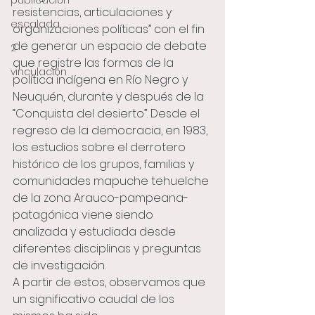
publicación
resistencias, articulaciones y 
escalada
organizaciones políticas” con el fin 
de generar un espacio de debate 
2
que registre las formas de la 
vinculación
política indígena en Río Negro y 
Neuquén, durante y después de la 
“Conquista del desierto”. Desde el 
regreso de la democracia, en 1983, 
los estudios sobre el derrotero 
histórico de los grupos, familias y 
comunidades mapuche tehuelche 
de la zona Arauco-pampeana-
patagónica viene siendo 
analizada y estudiada desde 
diferentes disciplinas y preguntas 
de investigación.
A partir de estos, observamos que 
un significativo caudal de los 