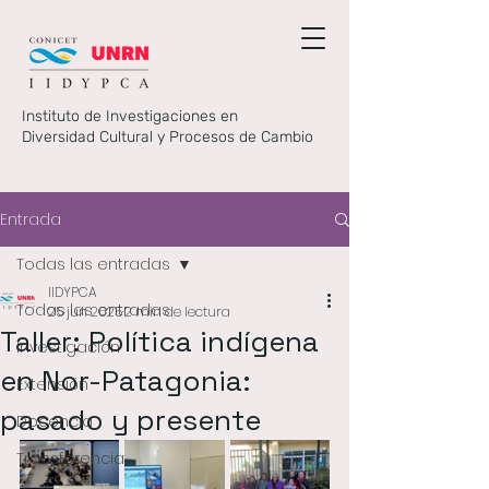
Instituto de Investigaciones en
Diversidad Cultural y Procesos de Cambio
Entrada
Todas las entradas
IIDYPCA
Todas las entradas
25 jun 2025
2 min de lectura
Taller: Política indígena
Investigación
en Nor-Patagonia:
Extensión
pasado y presente
Docencia
Transferencia