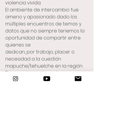
violencia vivida.
El ambiente de intercambio fue 
ameno y apasionado dado los 
múltiples encuentros de temas y 
datos que no siempre tenemos la 
oportunidad de compartir entre 
quienes se
dedican, por trabajo, placer o 
necesidad a la cuestión 
mapuche/tehuelche en la región.
El proyecto continuará con una 
futura publicación que fue 
madurando al calor del
taller.