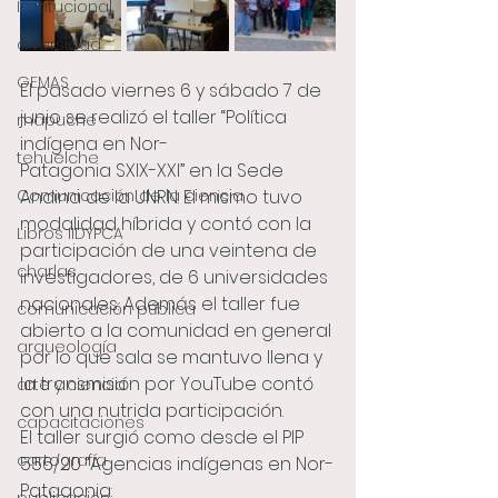
Institucional
diversidad
GEMAS
El pasado viernes 6 y sábado 7 de 
junio se realizó el taller “Política 
mapuche
indígena en Nor-
tehuelche
Patagonia SXIX-XXI” en la Sede 
Comunicación de la ciencia
Andina de la UNRN. El mismo tuvo 
modalidad híbrida y contó con la 
Libros IIDYPCA
participación de una veintena de 
charlas
investigadores, de 6 universidades
nacionales. Además el taller fue 
comunicación pública
abierto a la comunidad en general 
arqueología
por lo que sala se mantuvo llena y 
la transmisión por YouTube contó 
arte y ciencia
con una nutrida participación.
capacitaciones
El taller surgió como desde el PIP 
cartografía
556/20 “Agencias indígenas en Nor-
Patagonia: