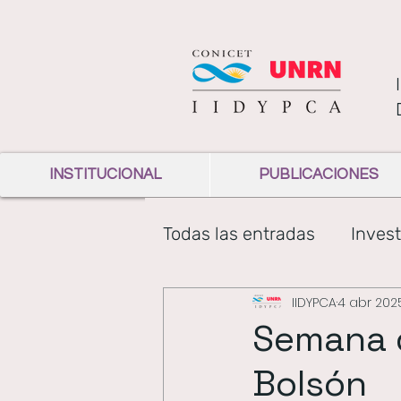
INSTITUCIONAL
PUBLICACIONES
Todas las entradas
Invest
IIDYPCA
4 abr 202
Institucional
diversi
Semana d
Bolsón
Comunicación de la cien