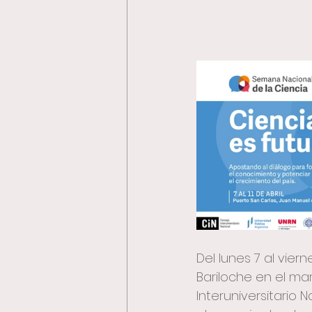
arqueología
arte y ci
escalada
2
vincu
Del lunes 7 al vier
Bariloche en el ma
Interuniversitario 