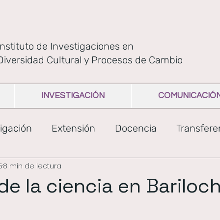
Instituto de Investigaciones en
Diversidad Cultural y Procesos de Cambio
INVESTIGACIÓN
COMUNICACIÓ
igación
Extensión
Docencia
Transfere
5
8 min de lectura
dad
GEMAS
mapuche
tehuelche
e la ciencia en Bariloch
cia
Libros IIDYPCA
charlas
comunicaci