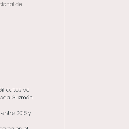
cional de 
il, cultos de
guada Guzmán,
entre 2018 y 
marca en el