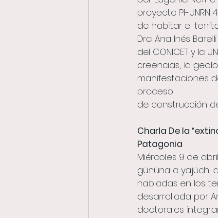
proyecto PI-UNRN 4
de habitar el territ
Dra. Ana Inés Barell
del CONICET y la U
creencias, la geolo
manifestaciones de 
proceso
de construcción de
Charla De la “extin
Patagonia
Miércoles 9 de abr
gününa a yajüch, q
habladas en los ter
desarrollada por An
doctorales integran