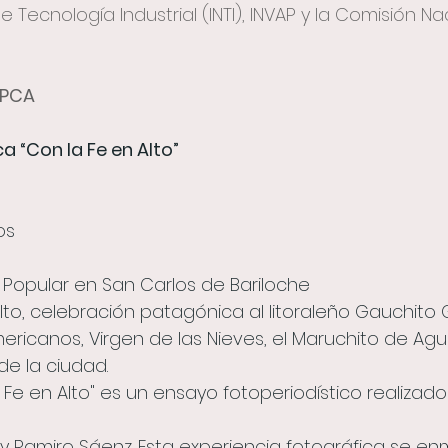
e Tecnología Industrial (INTI), INVAP y la Comisión Na
YPCA
a “Con la Fe en Alto”
l
os
e Popular en San Carlos de Bariloche
lto, celebración patagónica al litoraleño Gauchito G
ericanos, Virgen de las Nieves, el Maruchito de A
de la ciudad.
Fe en Alto" es un ensayo fotoperiodístico realizado 
 Ramiro Sáenz. Esta experiencia fotográfica se en