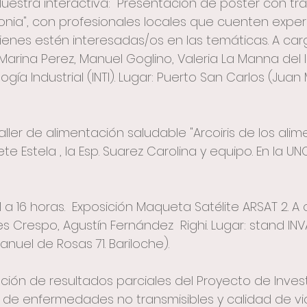
 Muestra interactiva: "Presentación de póster con tra
gonia", con profesionales locales que cuenten exper
ienes estén interesadas/os en las temáticas. A ca
, Marina Perez, Manuel Goglino, Valeria La Manna del I
gía Industrial (INTI). Lugar: Puerto San Carlos (Juan
Taller de alimentación saludable "Arcoiris de los alime
ete Estela , la Esp. Suarez Carolina y equipo. En la U
 11 a 16 horas.  Exposición Maqueta Satélite ARSAT 2. A
s Crespo, Agustín Fernández  Righi. Lugar: stand IN
nuel de Rosas 71. Bariloche).
ación de resultados parciales del Proyecto de Inves
 de enfermedades no transmisibles y calidad de vi