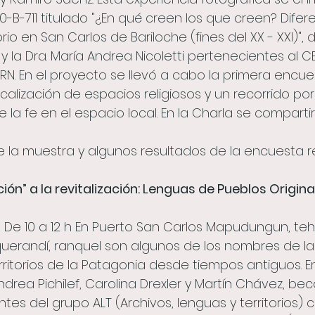
0-B-711 titulado "¿En qué creen los que creen? Difer
orio en San Carlos de Bariloche (fines del XX - XXI)", d
i y la Dra. María Andrea Nicoletti pertenecientes al 
NRN. En el proyecto se llevó a cabo la primera encu
calización de espacios religiosos y un recorrido por
la fe en el espacio local. En la Charla se compartir
 la muestra y algunos resultados de la encuesta re
ción” a la revitalización: Lenguas de Pueblos Originar
il De 10 a 12 h En Puerto San Carlos Mapudungun, teh
uerandí, ranquel son algunos de los nombres de la
ritorios de la Patagonia desde tiempos antiguos. En
drea Pichilef, Carolina Drexler y Martín Chávez, bec
tes del grupo ALT (Archivos, lenguas y territorios) 