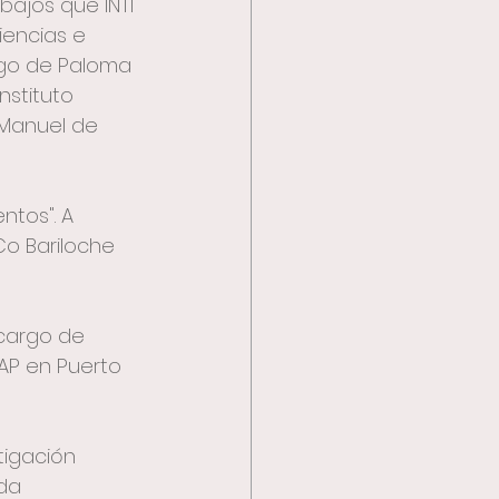
bajos que INTI 
iencias e 
rgo de Paloma 
nstituto 
 Manuel de 
ntos". A 
NCo Bariloche 
 cargo de 
VAP en Puerto 
tigación 
da 