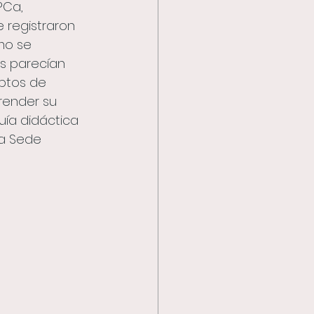
PCa, 
 registraron 
mo se 
s parecían 
ptos de 
render su 
ía didáctica 
a Sede 