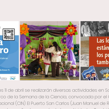
encia
capacitaciones
cartografía
publi
lación
nes 11 de abril se realizarán diversas actividades en 
rco de la Semana de la Ciencia, convocada por el
Nacional (CIN). El Puerto San Carlos (Juan Manuel de R