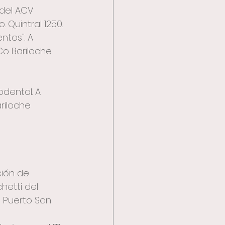
 del ACV 
 Quintral 1250.
ntos". A 
NCo Bariloche 
odental. A 
riloche 
ción de 
hetti del 
  Puerto San 