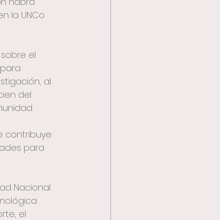
én habrá 
en la UNCo 
sobre el 
 para 
tigación, al 
ien del 
munidad. 
e contribuye 
dades para 
dad Nacional 
nológica 
te, el 