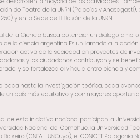
e desarrollen la mayoría de las actividades. Tambi
Salón de Teatro de la UNRN (Palacios y Anasagasti), 
 1250) y en la Sede de El Bolsón de la UNRN.
 de la Ciencia busca potenciar un diálogo amplio 
o de la ciencia argentina. Es un llamado a la acción
ración activa de la sociedad en proyectos de inves
iudadanas y los ciudadanos contribuyan y se benefic
ado, y se fortalezca el vínculo entre ciencia y co
plicada hasta la investigación teórica, cada avanc
de un país más equitativo y con mayores oportuni
al de esta iniciativa nacional participan la Universi
niversidad Nacional del Comahue, la Universidad Tec
uto Balseiro (CNEA - UNCuyo), el CONICET Patagonia Nor