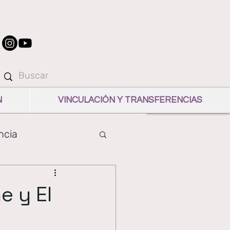
N
VINCULACIÓN Y TRANSFERENCIAS
ncia
e y El
ón pública