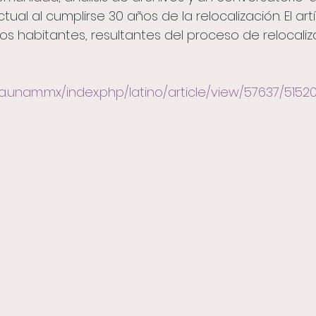
ctual al cumplirse 30 años de la relocalización. El art
os habitantes, resultantes del proceso de relocaliz
ca.unam.mx/index.php/latino/article/view/57637/5152