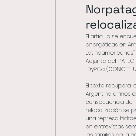
Norpatag
arqueología
arte y ci
relocali
El artículo se encue
escalada
2
vincu
energéticas en Amé
Latinoamericanos" 
Adjunta del IPATEC
IIDyPCa (CONICET-U
El texto recupera l
Argentina a fines 
consecuencia del 
relocalización se p
una represa hidroe
en entrevistas sem
las familias de la