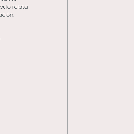
ículo relata 
ación.
0