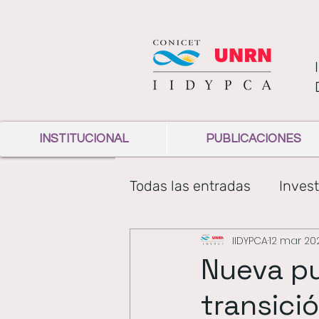
INSTITUCIONAL
PUBLICACIONES
Todas las entradas
Invest
IIDYPCA
12 mar 20
Institucional
diversi
Nueva pu
transici
Comunicación de la cien