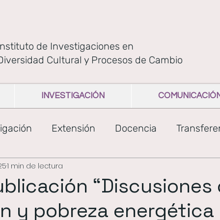
Instituto de Investigaciones en
Diversidad Cultural y Procesos de Cambio
INVESTIGACIÓN
COMUNICACIÓ
igación
Extensión
Docencia
Transfere
25
1 min de lectura
dad
GEMAS
mapuche
tehuelche
blicación “Discusiones
ón y pobreza energética 
cia
Libros IIDYPCA
charlas
comunicaci