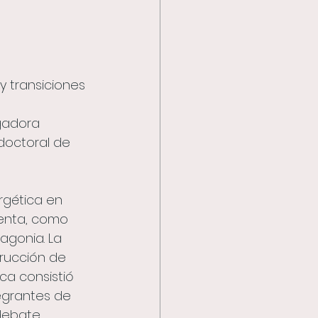
cación
 y transiciones 
gadora 
doctoral de 
rgética en 
venta, como 
gonia. La 
trucción de 
ca consistió 
egrantes de 
-debate 