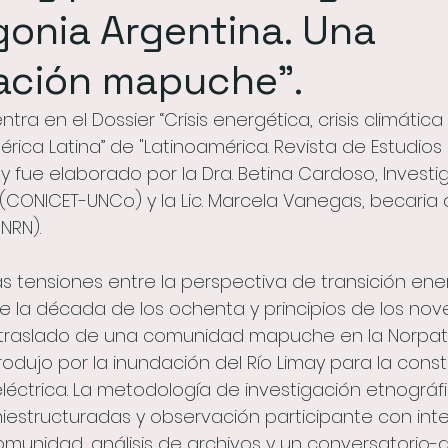
onia Argentina. Una
encia
capacitaciones
cartografía
publi
zación mapuche”.
ntra en el Dossier “Crisis energética, crisis climática
lación
rica Latina” de "Latinoamérica. Revista de Estudios 
y fue elaborado por la Dra. Betina Cardoso, Investi
 (CONICET-UNCo) y la Lic. Marcela Vanegas, becaria 
NRN).
as tensiones entre la perspectiva de transición ene
de la década de los ochenta y principios de los no
traslado de una comunidad mapuche en la Norpata
rodujo por la inundación del Río Limay para la cons
léctrica. La metodología de investigación etnográfi
iestructuradas y observación participante con int
 comunidad, análisis de archivos y un conversatorio